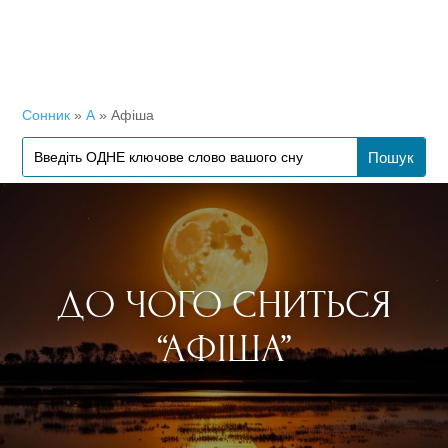
Сонник
»
А
»
Афіша
ДО ЧОГО СНИТЬСЯ
“АФІША”