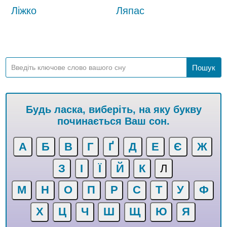
Ліжко
Ляпас
Будь ласка, виберіть, на яку букву
починається Ваш сон.
А
Б
В
Г
Ґ
Д
Е
Є
Ж
З
І
Ї
Й
К
Л
М
Н
О
П
Р
С
Т
У
Ф
Х
Ц
Ч
Ш
Щ
Ю
Я