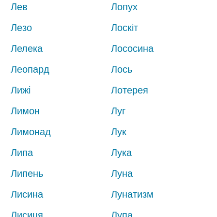
Лев
Лопух
Лезо
Лоскіт
Лелека
Лососина
Леопард
Лось
Лижі
Лотерея
Лимон
Луг
Лимонад
Лук
Липа
Лука
Липень
Луна
Лисина
Лунатизм
Лисиця
Лупа