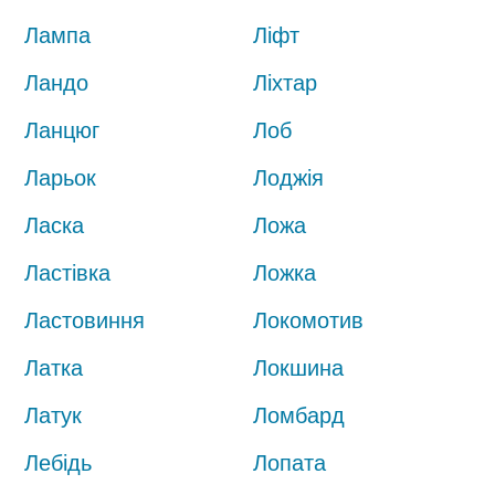
Лампа
Ліфт
Ландо
Ліхтар
Ланцюг
Лоб
Ларьок
Лоджія
Ласка
Ложа
Ластівка
Ложка
Ластовиння
Локомотив
Латка
Локшина
Латук
Ломбард
Лебідь
Лопата