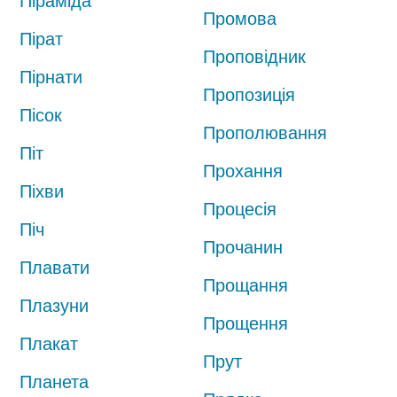
Піраміда
Промова
Пірат
Проповідник
Пірнати
Пропозиція
Пісок
Прополювання
Піт
Прохання
Піхви
Процесія
Піч
Прочанин
Плавати
Прощання
Плазуни
Прощення
Плакат
Прут
Планета