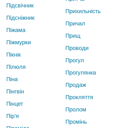
Підсвічник
Прихильність
Підсніжник
Причал
Піжама
Прищ
Піжмурки
Проводи
Пікнік
Прогул
Пілюля
Прогулянка
Піна
Продаж
Пінгвін
Прокляття
Пінцет
Пролом
Пір’я
Промінь