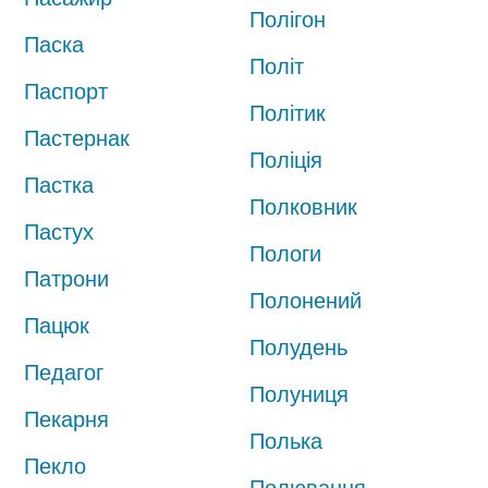
Полігон
Паска
Політ
Паспорт
Політик
Пастернак
Поліція
Пастка
Полковник
Пастух
Пологи
Патрони
Полонений
Пацюк
Полудень
Педагог
Полуниця
Пекарня
Полька
Пекло
Полювання