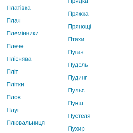
Прядка
Платівка
Пряжка
Плач
Прянощі
Племінники
Птахи
Плече
Пугач
Пліснява
Пудель
Пліт
Пудинг
Плітки
Пульс
Плов
Пунш
Плуг
Пустеля
Плювальниця
Пухир