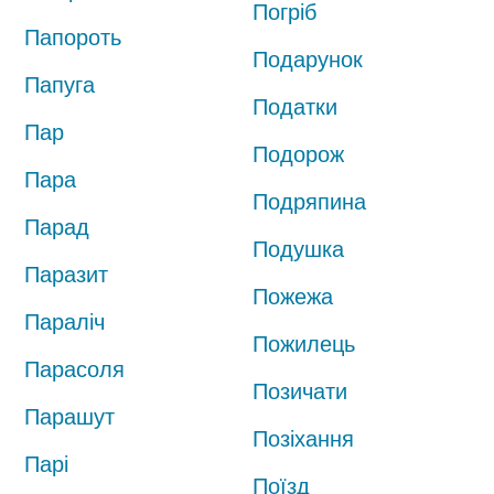
Погріб
Папороть
Подарунок
Папуга
Податки
Пар
Подорож
Пара
Подряпина
Парад
Подушка
Паразит
Пожежа
Параліч
Пожилець
Парасоля
Позичати
Парашут
Позіхання
Парі
Поїзд