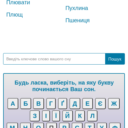
Плювати
Пухлина
Плющ
Пшениця
Будь ласка, виберіть, на яку букву
починається Ваш сон.
А
Б
В
Г
Ґ
Д
Е
Є
Ж
З
І
Ї
Й
К
Л
М
Н
О
П
Р
С
Т
У
Ф