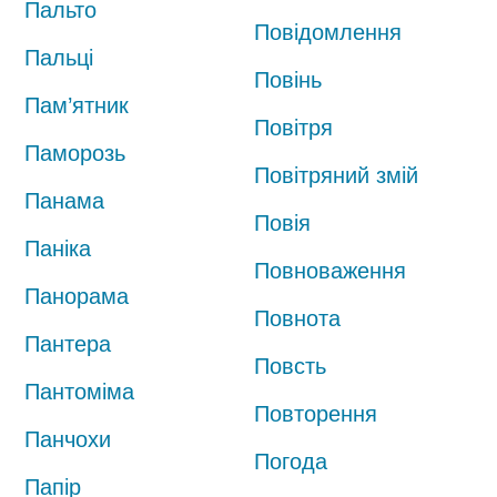
Пальто
Повідомлення
Пальці
Повінь
Пам’ятник
Повітря
Паморозь
Повітряний змій
Панама
Повія
Паніка
Повноваження
Панорама
Повнота
Пантера
Повсть
Пантоміма
Повторення
Панчохи
Погода
Папір