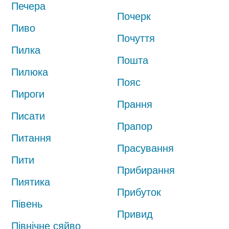
Печера
Почерк
Пиво
Почуття
Пилка
Пошта
Пилюка
Пояс
Пироги
Прання
Писати
Прапор
Питання
Прасування
Пити
Прибирання
Пиятика
Прибуток
Півень
Привид
Північне сяйво