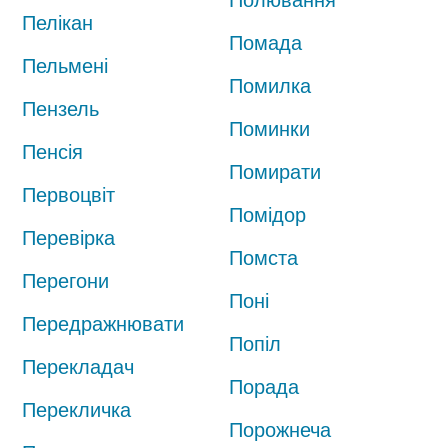
Пелікан
Помада
Пельмені
Помилка
Пензель
Поминки
Пенсія
Помирати
Первоцвіт
Помідор
Перевірка
Помста
Перегони
Поні
Передражнювати
Попіл
Перекладач
Порада
Перекличка
Порожнеча