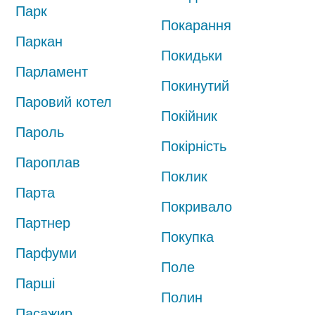
Парк
Покарання
Паркан
Покидьки
Парламент
Покинутий
Паровий котел
Покійник
Пароль
Покірність
Пароплав
Поклик
Парта
Покривало
Партнер
Покупка
Парфуми
Поле
Парші
Полин
Пасажир