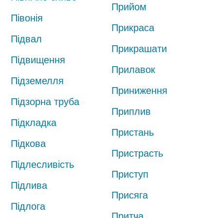
Прийом
Півонія
Прикраса
Підвал
Прикрашати
Підвищення
Прилавок
Підземелля
Приниження
Підзорна труба
Приплив
Підкладка
Пристань
Підкова
Пристрасть
Підлесливість
Приступ
Підлива
Присяга
Підлога
Притча