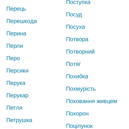
Поступка
Перець
Посуд
Перешкода
Посуха
Перина
Потвора
Перли
Потворний
Перо
Потяг
Персики
Похибка
Перука
Похмурість
Перукар
Поховання живцем
Петля
Похорон
Петрушка
Поцілунок