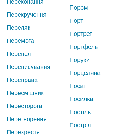
Переконання
Пором
Перекручення
Порт
Переляк
Портрет
Перемога
Портфель
Перепел
Поруки
Переписування
Порцеляна
Переправа
Посаг
Пересмішник
Посилка
Пересторога
Постіль
Перетворення
Постріл
Перехрестя