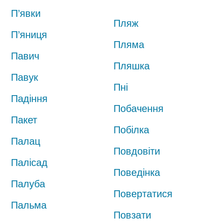
П’явки
Пляж
П’яниця
Пляма
Павич
Пляшка
Павук
Пні
Падіння
Побачення
Пакет
Побілка
Палац
Повдовіти
Палісад
Поведінка
Палуба
Повертатися
Пальма
Повзати