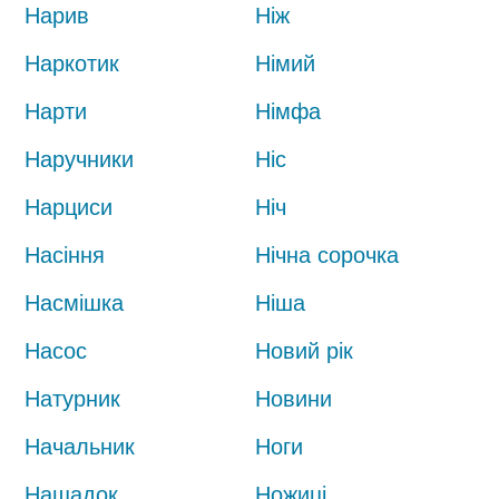
Нарив
Ніж
Наркотик
Німий
Нарти
Німфа
Наручники
Ніс
Нарциси
Ніч
Насіння
Нічна сорочка
Насмішка
Ніша
Насос
Новий рік
Натурник
Новини
Начальник
Ноги
Нащадок
Ножиці