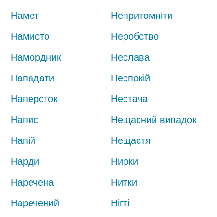
Намет
Непритомніти
Намисто
Неробство
Намордник
Неслава
Нападати
Неспокій
Наперсток
Нестача
Напис
Нещасний випадок
Напій
Нещастя
Нарди
Нирки
Наречена
Нитки
Наречений
Нігті