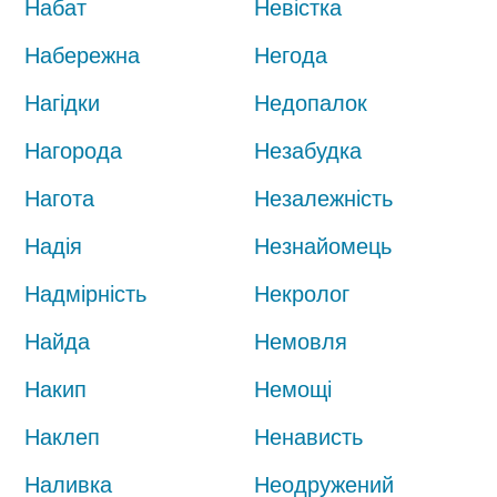
Набат
Невістка
Набережна
Негода
Нагідки
Недопалок
Нагорода
Незабудка
Нагота
Незалежність
Надія
Незнайомець
Надмірність
Некролог
Найда
Немовля
Накип
Немощі
Наклеп
Ненависть
Наливка
Неодружений