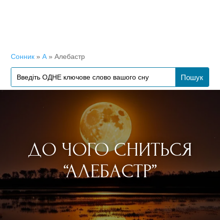
Сонник
»
А
»
Алебастр
ДО ЧОГО СНИТЬСЯ
“АЛЕБАСТР”