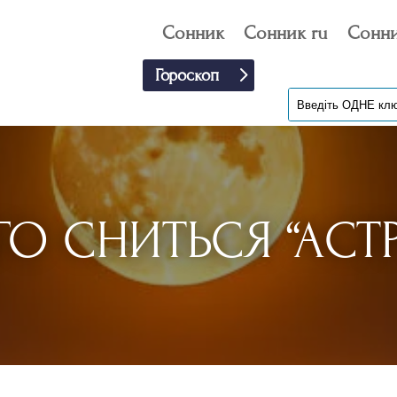
Сонник
Сонник ru
Сонни
Гороскоп
О СНИТЬСЯ “АС