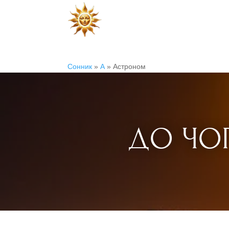
Сонник
»
А
»
Астроном
ДО ЧОГ