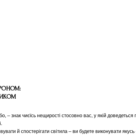
ТРОНОМ:
НИКОМ
, – знак чиєїсь нещирості стосовно вас, у якій доведеться 
.
вати й спостерігати світила – ви будете виконувати якусь 