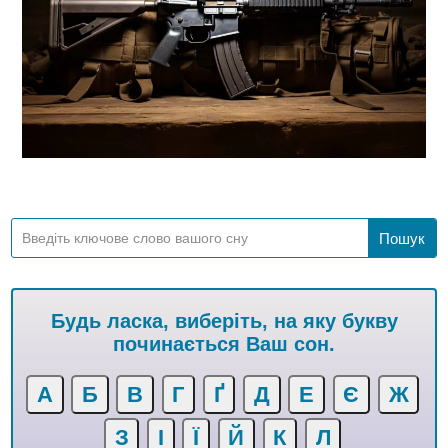
Будь ласка, виберіть, на яку букву
починається Ваш сон.
А
Б
В
Г
Ґ
Д
Е
Є
Ж
З
І
Ї
Й
К
Л