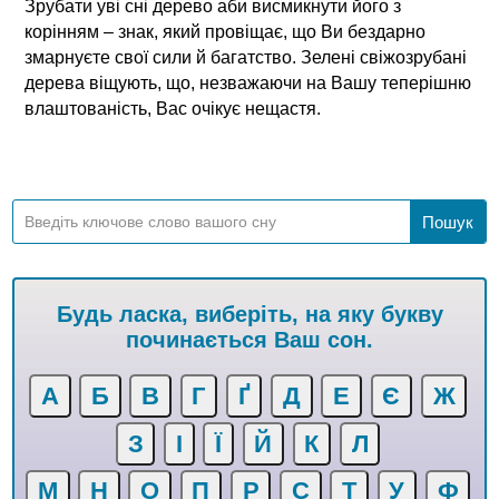
Зрубати уві сні дерево аби висмикнути його з
корінням – знак, який провіщає, що Ви бездарно
змарнуєте свої сили й багатство. Зелені свіжозрубані
дерева віщують, що, незважаючи на Вашу теперішню
влаштованість, Вас очікує нещастя.
Будь ласка, виберіть, на яку букву
починається Ваш сон.
А
Б
В
Г
Ґ
Д
Е
Є
Ж
З
І
Ї
Й
К
Л
М
Н
О
П
Р
С
Т
У
Ф