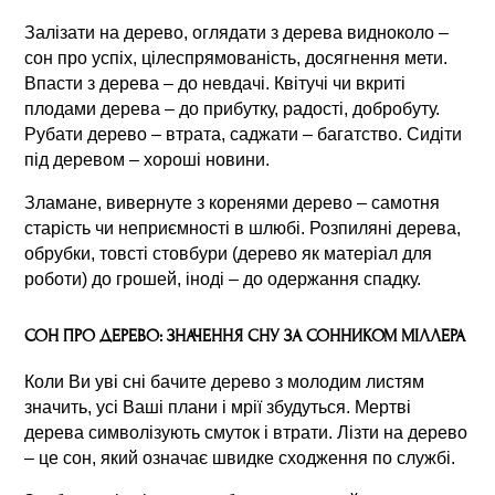
Залізати на дерево, оглядати з дерева видноколо –
сон про успіх, цілеспрямованість, досягнення мети.
Впасти з дерева – до невдачі. Квітучі чи вкриті
плодами дерева – до прибутку, радості, добробуту.
Рубати дерево – втрата, саджати – багатство. Сидіти
під деревом – хороші новини.
Зламане, вивернуте з коренями дерево – самотня
старість чи неприємності в шлюбі. Розпиляні дерева,
обрубки, товсті стовбури (дерево як матеріал для
роботи) до грошей, іноді – до одержання спадку.
СОН ПРО ДЕРЕВО: ЗНАЧЕННЯ СНУ ЗА СОННИКОМ МІЛЛЕРА
Коли Ви уві сні бачите дерево з молодим листям
значить, усі Ваші плани і мрії збудуться. Мертві
дерева символізують смуток і втрати. Лізти на дерево
– це сон, який означає швидке сходження по службі.