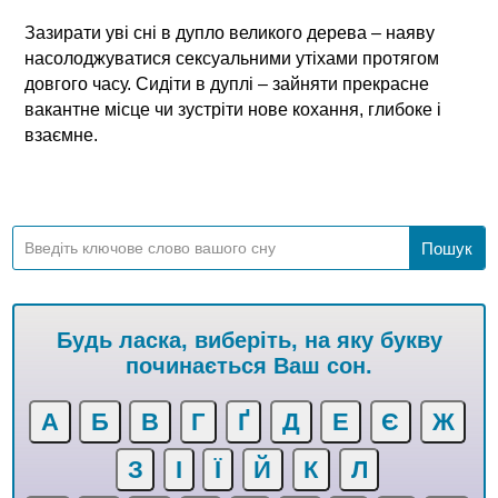
Зазирати уві сні в дупло великого дерева – наяву
насолоджуватися сексуальними утіхами протягом
довгого часу. Сидіти в дуплі – зайняти прекрасне
вакантне місце чи зустріти нове кохання, глибоке і
взаємне.
Будь ласка, виберіть, на яку букву
починається Ваш сон.
А
Б
В
Г
Ґ
Д
Е
Є
Ж
З
І
Ї
Й
К
Л