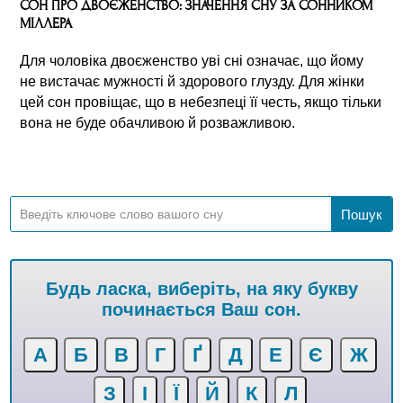
СОН ПРО ДВОЄЖЕНСТВО: ЗНАЧЕННЯ СНУ ЗА СОННИКОМ
МІЛЛЕРА
Для чоловіка двоєженство уві сні означає, що йому
не вистачає мужності й здорового глузду. Для жінки
цей сон провіщає, що в небезпеці її честь, якщо тільки
вона не буде обачливою й розважливою.
Будь ласка, виберіть, на яку букву
починається Ваш сон.
А
Б
В
Г
Ґ
Д
Е
Є
Ж
З
І
Ї
Й
К
Л