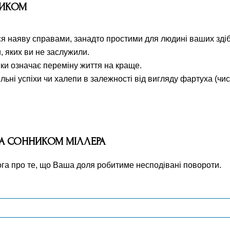
НИКОМ
ися наяву справами, занадто простими для людині ваших зді
, яких ви не заслужили.
ки означає переміну життя на краще.
льні успіхи чи халепи в залежності від вигляду фартуха (чис
ЗА СОННИКОМ МІЛЛЕРА
ога про те, що Ваша доля робитиме несподівані повороти.