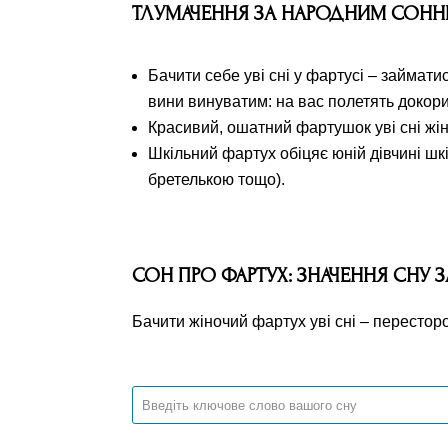
ТЛУМАЧЕННЯ ЗА НАРОДНИМ СОН
Бачити себе уві сні у фартусі – займат
вини винуватим: на вас полетять докори
Красивий, ошатний фартушок уві сні жін
Шкільний фартух обіцяє юній дівчині шкі
бретелькою тощо).
СОН ПРО ФАРТУХ: ЗНАЧЕННЯ СНУ 
Бачити жіночий фартух уві сні – перестор