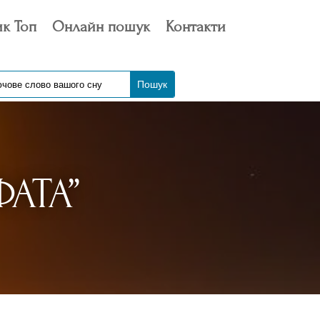
к Топ
Онлайн пошук
Контакти
АТА”