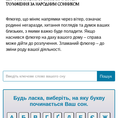
ТЛУМАЧЕННЯ ЗА НАРОДНИМ СОННИКОМ
Флюгер, що міняє напрямки через вітер, означає
родинні негаразди, хитання поглядів та думок ваших
близьких, з якими важко буде поладити. Якщо
наснився флюгер на даху вашого дому – справа
може дійти до розлучення. Зламаний флюгер – до
зміни роду вашої діяльності.
Будь ласка, виберіть, на яку букву
починається Ваш сон.
А
Б
В
Г
Ґ
Д
Е
Є
Ж