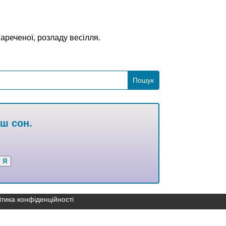
ареченої, розладу весілля.
аш сон.
Я
ітика конфіденційності