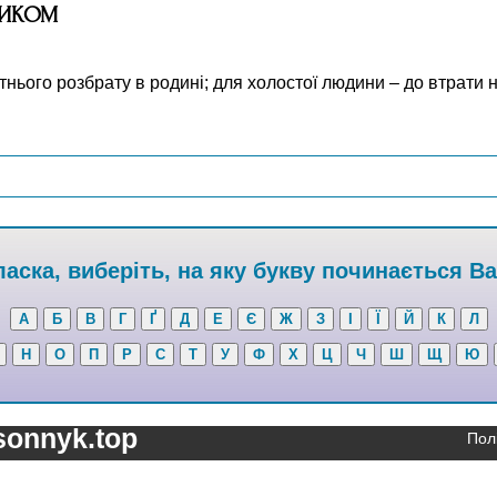
НИКОМ
нього розбрату в родині; для холостої людини – до втрати н
аска, виберіть, на яку букву починається В
А
Б
В
Г
Ґ
Д
Е
Є
Ж
З
І
Ї
Й
К
Л
Н
О
П
Р
С
Т
У
Ф
Х
Ц
Ч
Ш
Щ
Ю
sonnyk.top
Пол