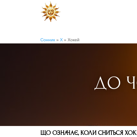
Сонник
»
Х
»
Хокей
ДО Ч
ЩО ОЗНАЧАЄ, КОЛИ СНИТЬСЯ ХОК