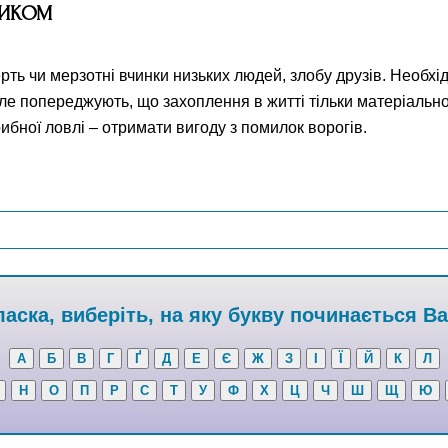
НИКОМ
рть чи мерзотні вчинки низьких людей, злобу друзів. Необхі
але попереджують, що захоплення в житті тільки матеріаль
ибної ловлі – отримати вигоду з помилок ворогів.
аска, виберіть, на яку букву починається В
А
Б
В
Г
Ґ
Д
Е
Є
Ж
З
І
Ї
Й
К
Л
Н
О
П
Р
С
Т
У
Ф
Х
Ц
Ч
Ш
Щ
Ю