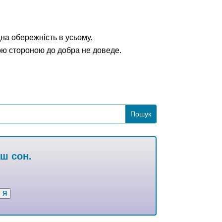
дна обережність в усьому.
ною стороною до добра не доведе.
аш сон.
Я