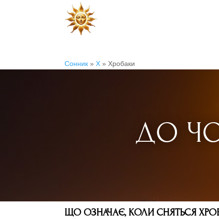
Сонник
»
Х
»
Хробаки
ДО ЧО
ЩО ОЗНАЧАЄ, КОЛИ СНЯТЬСЯ ХРО