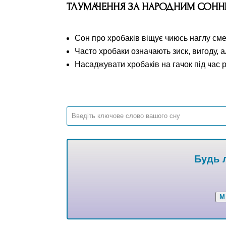
ТЛУМАЧЕННЯ ЗА НАРОДНИМ СОН
Сон про хробаків віщує чиюсь наглу сме
Часто хробаки означають зиск, вигоду, 
Насаджувати хробаків на гачок під час р
Будь л
М