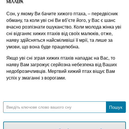
МІЛЛЕРА
Сон, у якому Ви бачите хижого птаха, – передвісник
обману, та коли уві сні Ви вб’єте його, у Вас є шанс
вчасно розпізнати ошуканство. Коли молода жінка уві
сні відганяє хижих птахів від своїх малюків, отже,
наяву здійсняться найсміливіші її мрії, та лише за
умови, що вона буде працелюбна.
Якщо уві сні зграя хижих птахів нападає на Вас, то
наяву Вам загрожує серйозна небезпека від Ваших
недоброзичливців. Мертвий хижий птах віщує Вам
успіх у змаганні з ворогами.