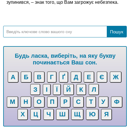
зупинився, – знак того, що Вам загрожує небезпека.
Будь ласка, виберіть, на яку букву
починається Ваш сон.
А
Б
В
Г
Ґ
Д
Е
Є
Ж
З
І
Ї
Й
К
Л
М
Н
О
П
Р
С
Т
У
Ф
Х
Ц
Ч
Ш
Щ
Ю
Я