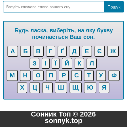
Будь ласка, виберіть, на яку букву
починається Ваш сон.
А
Б
В
Г
Ґ
Д
Е
Є
Ж
З
І
Ї
Й
К
Л
М
Н
О
П
Р
С
Т
У
Ф
Х
Ц
Ч
Ш
Щ
Ю
Я
Сонник Топ © 2026
sonnyk.top