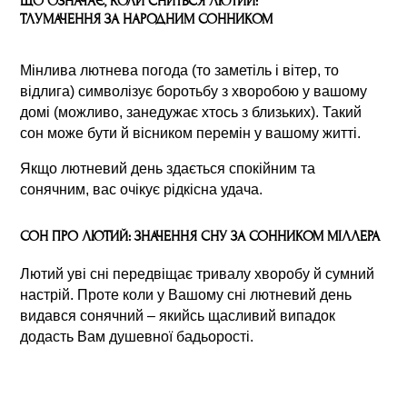
ЩО ОЗНАЧАЄ, КОЛИ СНИТЬСЯ ЛЮТИЙ:
ТЛУМАЧЕННЯ ЗА НАРОДНИМ СОННИКОМ
Мінлива лютнева погода (то заметіль і вітер, то
відлига) символізує боротьбу з хворобою у вашому
домі (можливо, занедужає хтось з близьких). Такий
сон може бути й вісником перемін у вашому житті.
Якщо лютневий день здається спокійним та
сонячним, вас очікує рідкісна удача.
СОН ПРО ЛЮТИЙ: ЗНАЧЕННЯ СНУ ЗА СОННИКОМ МІЛЛЕРА
Лютий уві сні передвіщає тривалу хворобу й сумний
настрій. Проте коли у Вашому сні лютневий день
видався сонячний – якийсь щасливий випадок
додасть Вам душевної бадьорості.