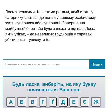
Лось з великими гіллястими рогами, який стоїть у
чагарнику, сниться до появи у вашому особистому
житті суперника або суперниці. Завершення
майбутньої боротьби буде залежати від вас. Лось,
який утікає, – до невеликих труднощів у справах;
убити лося – уникнути їx.
Будь ласка, виберіть, на яку букву
починається Ваш сон.
А
Б
В
Г
Ґ
Д
Е
Є
Ж