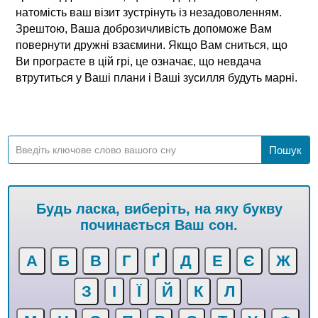
натомість ваш візит зустрінуть із незадоволенням.
Зрештою, Ваша доброзичливість допоможе Вам
повернути дружні взаємини. Якщо Вам сниться, що
Ви програєте в цій грі, це означає, що невдача
втрутиться у Ваші плани і Ваші зусилля будуть марні.
Будь ласка, виберіть, на яку букву
починається Ваш сон.
А
Б
В
Г
Ґ
Д
Е
Є
Ж
З
І
Ї
Й
К
Л