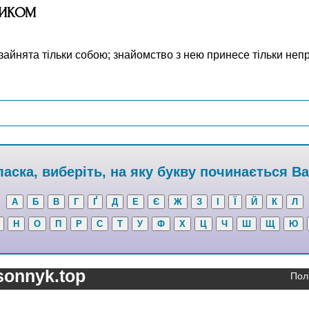
НИКОМ
 зайнята тільки собою; знайомство з нею принесе тільки неп
аска, виберіть, на яку букву починається В
А
Б
В
Г
Ґ
Д
Е
Є
Ж
З
І
Ї
Й
К
Л
Н
О
П
Р
С
Т
У
Ф
Х
Ц
Ч
Ш
Щ
Ю
sonnyk.top
Пол