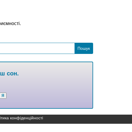
риємності.
аш сон.
Я
ітика конфіденційності