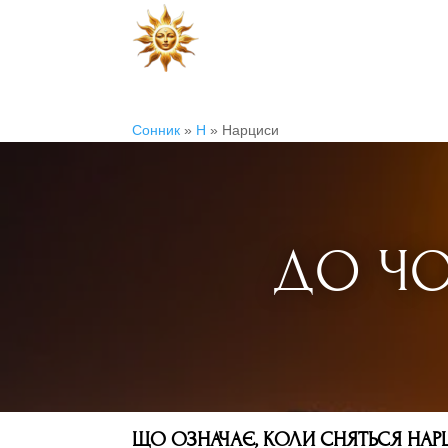
Сонник
»
Н
»
Нарциси
ДО ЧО
ЩО ОЗНАЧАЄ, КОЛИ СНЯТЬСЯ НАР