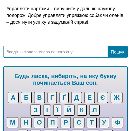
Управляти нартами – вирушити у дальню наукову
подорож. Добре управляти упряжкою собак чи оленів
– досягнути успіху в задуманій справі.
Будь ласка, виберіть, на яку букву
починається Ваш сон.
А
Б
В
Г
Ґ
Д
Е
Є
Ж
З
І
Ї
Й
К
Л
М
Н
О
П
Р
С
Т
У
Ф