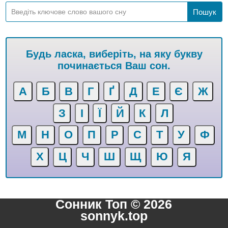
Будь ласка, виберіть, на яку букву
починається Ваш сон.
А
Б
В
Г
Ґ
Д
Е
Є
Ж
З
І
Ї
Й
К
Л
М
Н
О
П
Р
С
Т
У
Ф
Х
Ц
Ч
Ш
Щ
Ю
Я
Сонник Топ © 2026
sonnyk.top