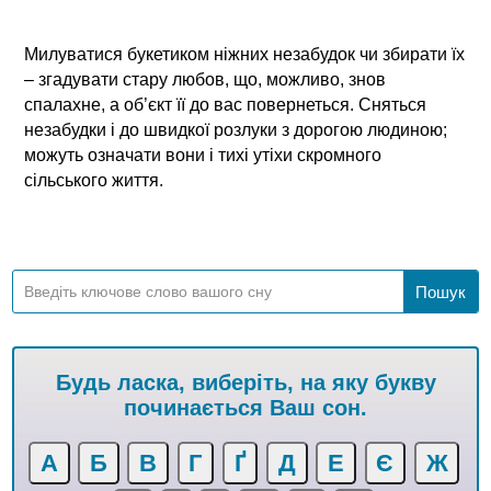
Милуватися букетиком ніжних незабудок чи збирати їх
– згадувати стару любов, що, можливо, знов
спалахне, а об’єкт її до вас повернеться. Сняться
незабудки і до швидкої розлуки з дорогою людиною;
можуть означати вони і тихі утіхи скромного
сільського життя.
Будь ласка, виберіть, на яку букву
починається Ваш сон.
А
Б
В
Г
Ґ
Д
Е
Є
Ж