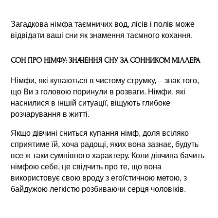
Загадкова німфа таємничих вод, лісів і полів може
відвідати ваші сни як знамення таємного кохання.
СОН ПРО НІМФУ: ЗНАЧЕННЯ СНУ ЗА СОННИКОМ МІЛЛЕРА
Німфи, які купаються в чистому струмку, – знак того,
що Ви з головою поринули в розваги. Німфи, які
наснилися в іншій ситуації, віщують глибоке
розчарування в житті.
Якщо дівчині сниться купання німф, доля всіляко
сприятиме їй, хоча радощі, яких вона зазнає, будуть
все ж таки сумнівного характеру. Коли дівчина бачить
німфою себе, це свідчить про те, що вона
використовує свою вроду з егоїстичною метою, з
байдужою легкістю розбиваючи серця чоловіків.