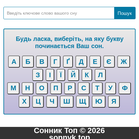
Будь ласка, виберіть, на яку букву
починається Ваш сон.
А
Б
В
Г
Ґ
Д
Е
Є
Ж
З
І
Ї
Й
К
Л
М
Н
О
П
Р
С
Т
У
Ф
Х
Ц
Ч
Ш
Щ
Ю
Я
Сонник Топ © 2026
sonnyk.top