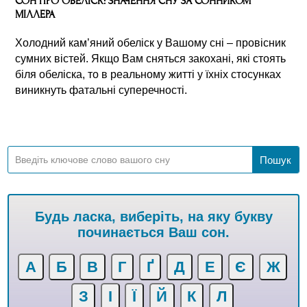
СОН ПРО ОБЕЛІСК: ЗНАЧЕННЯ СНУ ЗА СОННИКОМ
МІЛЛЕРА
Холодний кам’яний обеліск у Вашому сні – провісник
сумних вістей. Якщо Вам сняться закохані, які стоять
біля обеліска, то в реальному житті у їхніх стосунках
виникнуть фатальні суперечності.
Будь ласка, виберіть, на яку букву
починається Ваш сон.
А
Б
В
Г
Ґ
Д
Е
Є
Ж
З
І
Ї
Й
К
Л