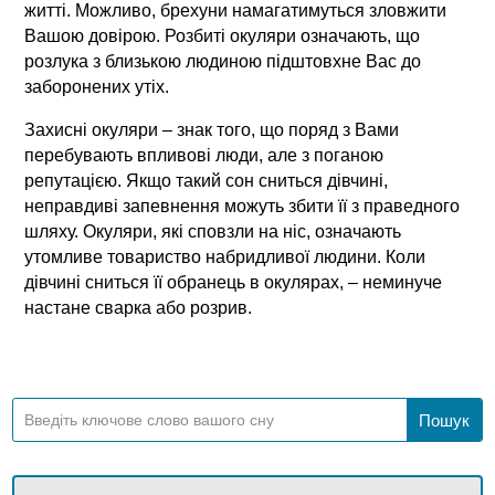
житті. Можливо, брехуни намагатимуться зловжити
Вашою довірою. Розбиті окуляри означають, що
розлука з близькою людиною підштовхне Вас до
заборонених утіх.
Захисні окуляри – знак того, що поряд з Вами
перебувають впливові люди, але з поганою
репутацією. Якщо такий сон сниться дівчині,
неправдиві запевнення можуть збити її з праведного
шляху. Окуляри, які сповзли на ніс, означають
утомливе товариство набридливої людини. Коли
дівчині сниться її обранець в окулярах, – неминуче
настане сварка або розрив.