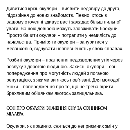
Дивитися крізь окуляри – виявити недовіру до друга,
підозріння до нових знайомств. Певно, хтось в
вашому оточенні здивує вас і зажадає більш пильної
уваги. Вашою довірою можуть зловживати брехуни.
Просто бачити окуляри – потрапити у немилість до
начальства. Приміряти окуляри – зануритися у
меланхолію, відчувати невпевненість у своїх справах.
Розбиті окуляри – прагнення недозволених утіх через
розлуку з дорогою людиною. Захисні окуляри – сон-
попередження про могутність людей з поганою
репутацією, з якими ви якось пов’язані. Для молодої
жінки – попередження про те, що не треба вірити
брехливим обіцянкам якогось залицяльника.
СОН ПРО ОКУЛЯРИ: ЗНАЧЕННЯ СНУ ЗА СОННИКОМ
МІЛЛЕРА
Окуляри, як правило, сняться до неприємних змін у