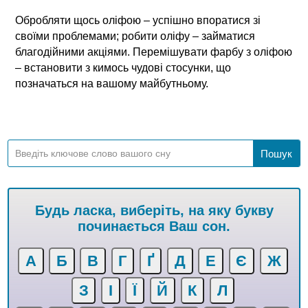
Обробляти щось оліфою – успішно впоратися зі
своїми проблемами; робити оліфу – займатися
благодійними акціями. Перемішувати фарбу з оліфою
– встановити з кимось чудові стосунки, що
позначаться на вашому майбутньому.
Будь ласка, виберіть, на яку букву
починається Ваш сон.
А
Б
В
Г
Ґ
Д
Е
Є
Ж
З
І
Ї
Й
К
Л