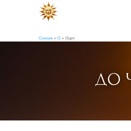
Сонник
»
О
»
Оцет
ДО 