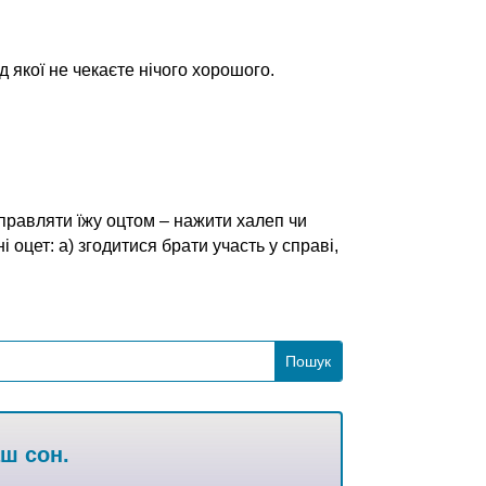
ід якої не чекаєте нічого хорошого.
правляти їжу оцтом – нажити халеп чи
оцет: а) згодитися брати участь у справі,
аш сон.