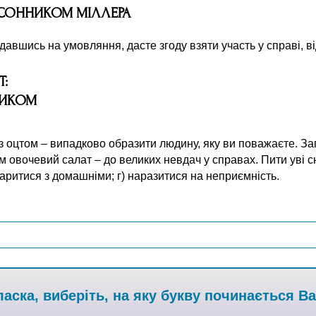
 СОННИКОМ МІЛЛЕРА
іддавшись на умовляння, дасте згоду взяти участь у справі, в
Т:
НИКОМ
з оцтом – випадково образити людину, яку ви поважаєте. За
овочевий салат – до великих невдач у справах. Пити уві сні 
аритися з домашніми; г) наразитися на неприємність.
аска, виберіть, на яку букву починається В