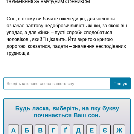
ТЛУМАЧЕННЯ ЗА НАРОДНИМ СОННИКОМ
Сон, в якому ви бачите ожеледицю, для чоловіка
означає раптову недоброзичливість жінки, за якою він
упадає, а для жінки – пусті спроби сподобатися
чоловікові, який її цікавить. Йти вкритою кригою
дорогою, ковзатися, падати – знамення несподіваних
труднощів.
Будь ласка, виберіть, на яку букву
починається Ваш сон.
А
Б
В
Г
Ґ
Д
Е
Є
Ж