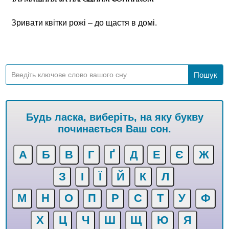
Зривати квітки рожі – до щастя в домі.
Будь ласка, виберіть, на яку букву
починається Ваш сон.
А
Б
В
Г
Ґ
Д
Е
Є
Ж
З
І
Ї
Й
К
Л
М
Н
О
П
Р
С
Т
У
Ф
Х
Ц
Ч
Ш
Щ
Ю
Я