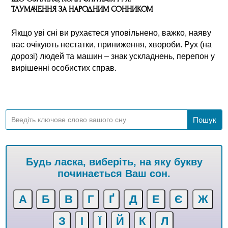
ТЛУМАЧЕННЯ ЗА НАРОДНИМ СОННИКОМ
Якщо уві сні ви рухаєтеся уповільнено, важко, наяву
вас очікують нестатки, приниження, хвороби. Рух (на
дорозі) людей та машин – знак ускладнень, перепон у
вирішенні особистих справ.
Будь ласка, виберіть, на яку букву
починається Ваш сон.
А
Б
В
Г
Ґ
Д
Е
Є
Ж
З
І
Ї
Й
К
Л