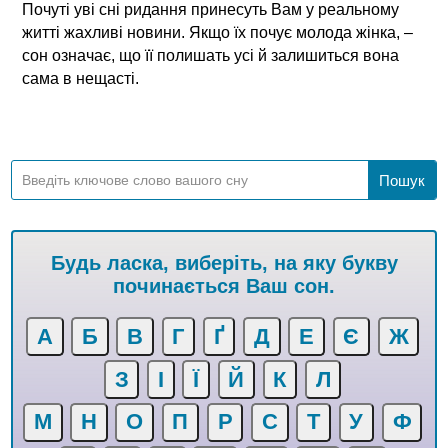
Почуті уві сні ридання принесуть Вам у реальному
житті жахливі новини. Якщо їх почує молода жінка, –
сон означає, що її полишать усі й залишиться вона
сама в нещасті.
Будь ласка, виберіть, на яку букву
починається Ваш сон.
А
Б
В
Г
Ґ
Д
Е
Є
Ж
З
І
Ї
Й
К
Л
М
Н
О
П
Р
С
Т
У
Ф