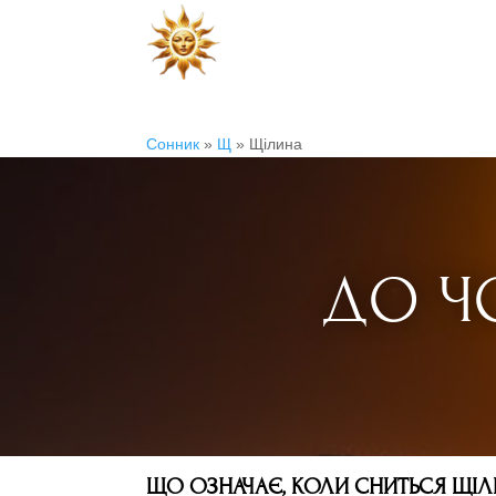
Сонник
»
Щ
»
Щілина
ДО Ч
ЩО ОЗНАЧАЄ, КОЛИ СНИТЬСЯ ЩІЛ