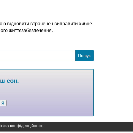
етою відновити втрачене і виправити хибне.
вого життєзабезпечення.
аш сон.
Я
ітика конфіденційності