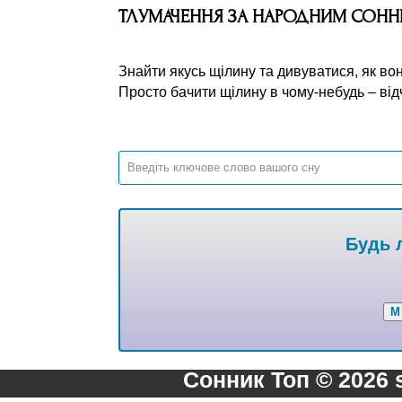
ТЛУМАЧЕННЯ ЗА НАРОДНИМ СОН
Знайти якусь щілину та дивуватися, як вон
Просто бачити щілину в чому-небудь – від
Будь л
М
Сонник Топ © 2026 