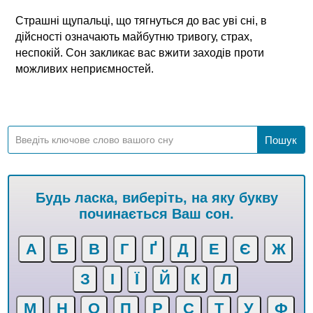
Страшні щупальці, що тягнуться до вас уві сні, в
дійсності означають майбутню тривогу, страх,
неспокій. Сон закликає вас вжити заходів проти
можливих неприємностей.
Будь ласка, виберіть, на яку букву
починається Ваш сон.
А
Б
В
Г
Ґ
Д
Е
Є
Ж
З
І
Ї
Й
К
Л
М
Н
О
П
Р
С
Т
У
Ф