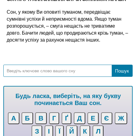
Сон, у якому Ви оповиті туманом, передвіщає
сумнівні успіхи й неприємності вдома. Якщо туман
розпорошується, – смуга нещасть не триватиме
довго. Бачити людей, що продираються крізь туман, –
досягти успіху за рахунок нещастя інших.
Будь ласка, виберіть, на яку букву
починається Ваш сон.
А
Б
В
Г
Ґ
Д
Е
Є
Ж
З
І
Ї
Й
К
Л