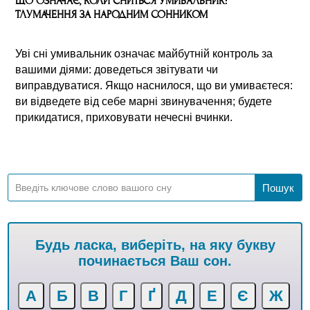
ЩО ОЗНАЧАЄ, КОЛИ СНИТЬСЯ УМИВАЛЬНИК:
ТЛУМАЧЕННЯ ЗА НАРОДНИМ СОННИКОМ
Уві сні умивальник означає майбутній контроль за
вашими діями: доведеться звітувати чи
виправдуватися. Якщо наснилося, що ви умиваєтеся:
ви відведете від себе марні звинувачення; будете
прикидатися, приховувати нечесні вчинки.
Будь ласка, виберіть, на яку букву
починається Ваш сон.
А
Б
В
Г
Ґ
Д
Е
Є
Ж