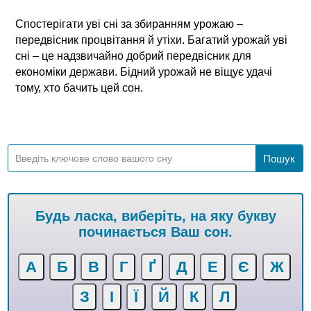
Спостерігати уві сні за збиранням урожаю –
передвісник процвітання й утіхи. Багатий урожай уві
сні – це надзвичайно добрий передвісник для
економіки держави. Бідний урожай не віщує удачі
тому, хто бачить цей сон.
Будь ласка, виберіть, на яку букву
починається Ваш сон.
А
Б
В
Г
Ґ
Д
Е
Є
Ж
З
І
Ї
Й
К
Л