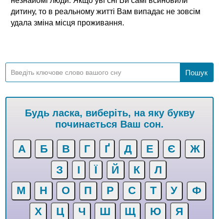
незнайомі люди. Якщо уві сні Ви самі всиновили
дитину, то в реальному житті Вам випадає не зовсім
удала зміна місця проживання.
Будь ласка, виберіть, на яку букву
починається Ваш сон.
А
Б
В
Г
Ґ
Д
Е
Є
Ж
З
І
Ї
Й
К
Л
М
Н
О
П
Р
С
Т
У
Ф
Х
Ц
Ч
Ш
Щ
Ю
Я