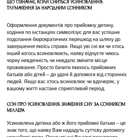
ЩО ОЗНАЧАЄ, КОЛИ СНИТЬСЯ УСИНОВЛЕННЯ:
ТЛУМАЧЕННЯ ЗА НАРОДНИМ СОННИКОМ
Оформлення документів про прийомну дитину,
ходіння по інстанціях символізує для вас успішне
подолання бюрократичних перешкод на шляху до
завершення якоїсь справи. Якщо уві сні ви чи хтось
інший когось всиновлюють, наяву відчуєте чиюсь
чорну невдячність чи невдало зміните місце
проживання. Просто бачити якихось прийомних
батьків або дітей – до удачі й допомоги від сторонніх
людей. Якщо вас хтось всиновлює чи вдочеряє, у
вашому житті настане сприятливий період.
СОН ПРО УСИНОВЛЕННЯ: ЗНАЧЕННЯ СНУ ЗА СОННИКОМ
МІЛЛЕРА
Усиновлена дитина або ж його прийомні батьки – це
знак того, що наяву Вам нададуть суттєву допомогу