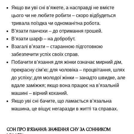
Якщо ви уві сні в’яжете, а насправді не вмієте
цього чи не любите робити – скоро відбудеться
тривала поїздка чи одноманітна робота.
В’язати панчохи – до отримання грошей.
В’язати шарф – на добробут.
Взагалі в’язати – старанною підготовкою
забезпечити успіх своїх справ.
Побачити в’язання для жінки означає мирний дім,
прекрасну сім’ю; для чоловіка – процвітання, шлях
до успіху; для молодої жінки – занадто швидке, але
вдале заміжжя; якщо вона працює на в’язальній
машині – вірний коханий.
Якщо уві сні бачите, що ламається в’язальна
машина, це віщує негаразди в житті та справах.
СОН ПРО В’ЯЗАННЯ: ЗНАЧЕННЯ СНУ ЗА СОННИКОМ