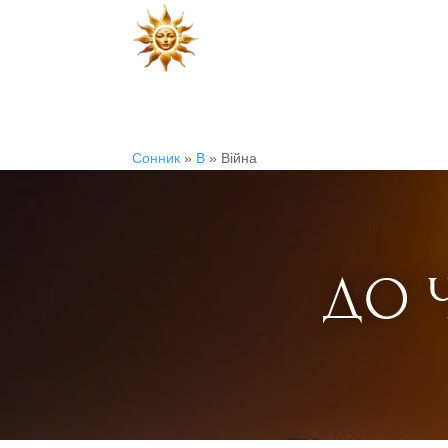
Сонник
»
В
»
Війна
ДО Ч