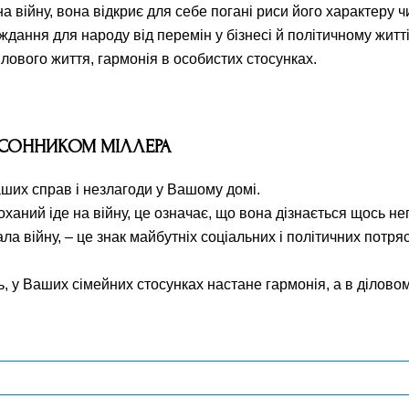
а війну, вона відкриє для себе погані риси його характеру ч
ждання для народу від перемін у бізнесі й політичному житті,
ілового життя, гармонія в особистих стосунках.
А СОННИКОМ МІЛЛЕРА
Ваших справ і незлагоди у Вашому домі.
 коханий іде на війну, це означає, що вона дізнається щось н
ла війну, – це знак майбутніх соціальних і політичних потря
 у Ваших сімейних стосунках настане гармонія, а в діловому