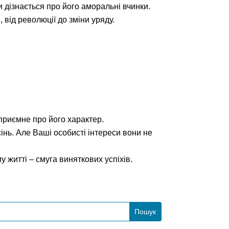
и дізнається про його аморальні вчинки.
 від революції до зміни уряду.
еприємне про його характер.
сінь. Але Ваші особисті інтереси вони не
 житті – смуга виняткових успіхів.