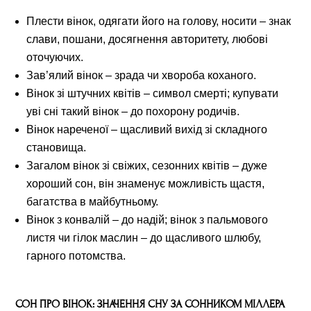
Плести вінок, одягати його на голову, носити – знак
слави, пошани, досягнення авторитету, любові
оточуючих.
Зав’ялий вінок – зрада чи хвороба коханого.
Вінок зі штучних квітів – символ смерті; купувати
уві сні такий вінок – до похорону родичів.
Вінок нареченої – щасливий вихід зі складного
становища.
Загалом вінок зі свіжих, сезонних квітів – дуже
хороший сон, він знаменує можливість щастя,
багатства в майбутньому.
Вінок з конвалій – до надій; вінок з пальмового
листя чи гілок маслин – до щасливого шлюбу,
гарного потомства.
СОН ПРО ВІНОК: ЗНАЧЕННЯ СНУ ЗА СОННИКОМ МІЛЛЕРА