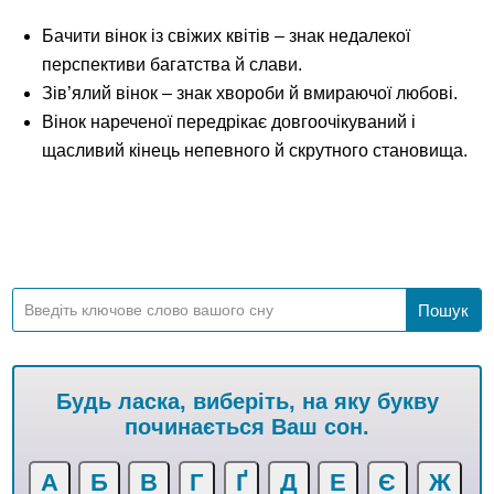
Бачити вінок із свіжих квітів – знак недалекої
перспективи багатства й слави.
Зів’ялий вінок – знак хвороби й вмираючої любові.
Вінок нареченої передрікає довгоочікуваний і
щасливий кінець непевного й скрутного становища.
Будь ласка, виберіть, на яку букву
починається Ваш сон.
А
Б
В
Г
Ґ
Д
Е
Є
Ж