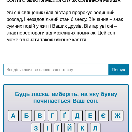
СОН ПРО ВІВТАР: ЗНАЧЕННЯ СНУ ЗА СОННИКОМ МІЛЛЕРА
Уві сні священик біля вівтаря пророкує родинний
розлад, і незадовільний стан бізнесу. Вінчання – знак
сумних подій у житті Ваших друзів. Вівтар уві сні –
знак перестороги від можливих помилок. Цей сон
може означати також близьке каяття.
Будь ласка, виберіть, на яку букву
починається Ваш сон.
А
Б
В
Г
Ґ
Д
Е
Є
Ж
З
І
Ї
Й
К
Л