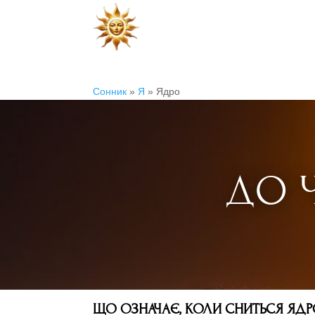
Сонник
»
Я
»
Ядро
ДО 
ЩО ОЗНАЧАЄ, КОЛИ СНИТЬСЯ ЯДР