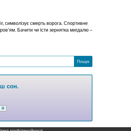
іг, символізує смерть ворога. Спортивне
ров’ям. Бачити чи їсти зернятка мигдалю –
аш сон.
Я
ітика конфіденційності