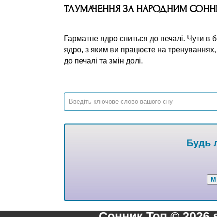
ТЛУМАЧЕННЯ ЗА НАРОДНИМ СОН
Гарматне ядро сниться до печалі. Чути в 
ядро, з яким ви працюєте на тренуваннях,
до печалі та змін долі.
Будь л
М
Сонник Топ © 2026 