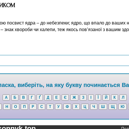
НИКОМ
бою посвист ядра – до небезпеки; ядро, що впало до ваших н
 – знак хвороби чи халепи, теж якось пов’язаної з вашим здо
аска, виберіть, на яку букву починається В
А
Б
В
Г
Ґ
Д
Е
Є
Ж
З
І
Ї
Й
К
Л
Н
О
П
Р
С
Т
У
Ф
Х
Ц
Ч
Ш
Щ
Ю
sonnyk.top
Пол