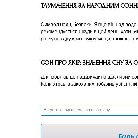
ТЛУМАЧЕННЯ ЗА НАРОДНИМ СОН
Символ надії, безпеки. Якщо він над водо
рекомендується нікуди в цей день їхати. Я
розлуку з друзями, зміну місця проживання
СОН ПРО ЯКІР: ЗНАЧЕННЯ СНУ ЗА
Для моряків це надзвичайно щасливий сон
Коли хтось із закоханих побачив уві сні які
Будь л