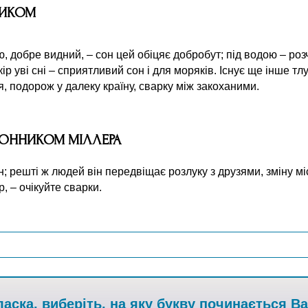
НИКОМ
ю, добре видний, – сон цей обіцяє добробут; під водою – ро
кір уві сні – сприятливий сон і для моряків. Існує ще інше т
, подорож у далеку країну, сварку між закоханими.
 СОННИКОМ МІЛЛЕРА
; решті ж людей він передвіщає розлуку з друзями, зміну м
р, – очікуйте сварки.
аска, виберіть, на яку букву починається В