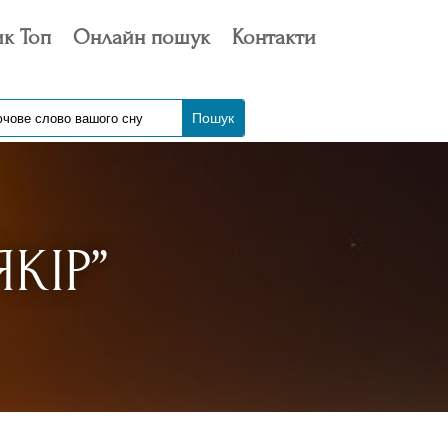
к Топ
Онлайн пошук
Контакти
КІР”