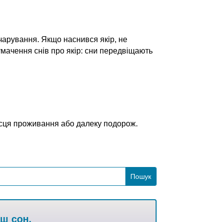
зчарування. Якщо наснився якір, не
лумачення снів про якір: сни передвіщають
ісця проживання або далеку подорож.
аш сон.