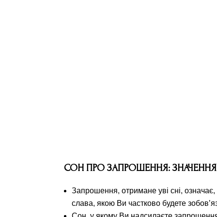
СОН ПРО ЗАПРОШЕННЯ: ЗНАЧЕННЯ
Запрошення, отримане уві сні, означає,
слава, якою Ви частково будете зобовʼяз
Сон, у якому Ви надсилаєте запрошення,