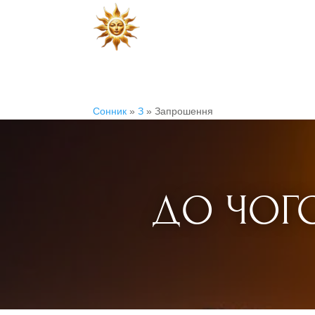
Сонник
»
З
»
Запрошення
ДО ЧОГО