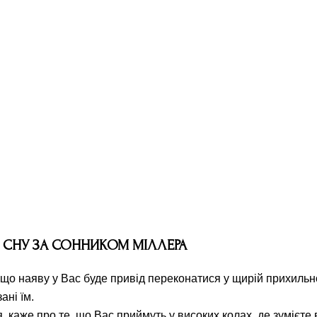
 СНУ ЗА СОННИКОМ МІЛЛЕРА
 що наяву у Вас буде привід переконатися у щирій прихильн
ані їм.
 каже про те, що Вас приймуть у високих колах, де зумієте 