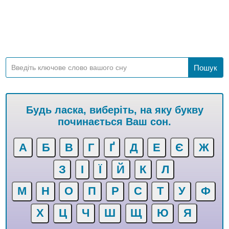
Будь ласка, виберіть, на яку букву
починається Ваш сон.
А
Б
В
Г
Ґ
Д
Е
Є
Ж
З
І
Ї
Й
К
Л
М
Н
О
П
Р
С
Т
У
Ф
Х
Ц
Ч
Ш
Щ
Ю
Я