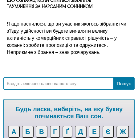
ЩО ОЗНАЧАЄ, КОЛИ СНИТЬСЯ ЗІБРАННЯ:
ТЛУМАЧЕННЯ ЗА НАРОДНИМ СОННИКОМ
Якщо наснилося, що ви учасник якогось зібрання чи
з’їзду, у дійсності ви будете виявляти велику
активність у комерційних справах і рішучість – у
коханні: зробите пропозицію та одружитеся.
Неприємне зібрання – знак розчарувань.
Будь ласка, виберіть, на яку букву
починається Ваш сон.
А
Б
В
Г
Ґ
Д
Е
Є
Ж