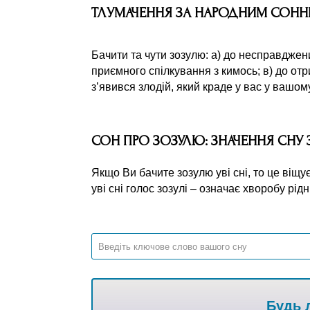
ТЛУМАЧЕННЯ ЗА НАРОДНИМ СОН
Бачити та чути зозулю: а) до несправджених
приємного спілкування з кимось; в) до отр
з’явився злодій, який краде у вас у вашом
СОН ПРО ЗОЗУЛЮ: ЗНАЧЕННЯ СНУ
Якщо Ви бачите зозулю уві сні, то це віщ
уві сні голос зозулі – означає хворобу рід
Будь л