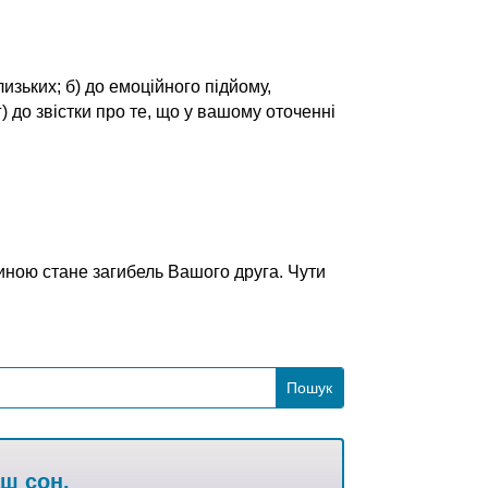
лизьких; б) до емоційного підйому,
) до звістки про те, що у вашому оточенні
чиною стане загибель Вашого друга. Чути
аш сон.