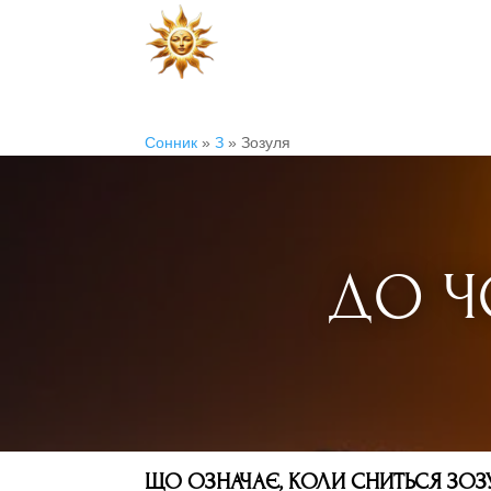
Сонник
»
З
»
Зозуля
ДО Ч
ЩО ОЗНАЧАЄ, КОЛИ СНИТЬСЯ ЗОЗУ