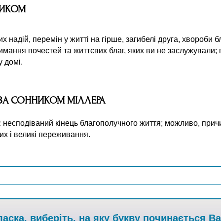
НИКОМ
 надій, перемін у житті на гірше, загибелі друга, хвороби б
имання почестей та життєвих благ, яких ви не заслужували; г
у домі.
 ЗА СОННИКОМ МІЛЛЕРА
ує несподіваний кінець благополучного життя; можливо, при
них і великі переживання.
аска, виберіть, на яку букву починається В