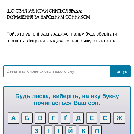
ЩО ОЗНАЧАЄ, КОЛИ СНИТЬСЯ ЗРАДА:
ТЛУМАЧЕННЯ ЗА НАРОДНИМ СОННИКОМ
Той, хто уві сні вам зраджує, наяву буде зберігати
вірність. Якщо ви зраджуєте, вас очікують втрати.
Будь ласка, виберіть, на яку букву
починається Ваш сон.
А
Б
В
Г
Ґ
Д
Е
Є
Ж
З
І
Ї
Й
К
Л